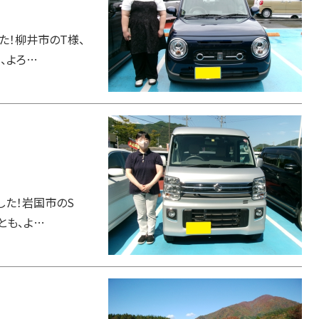
た！柳井市のT様、
、よろ…
した！岩国市のS
とも、よ…