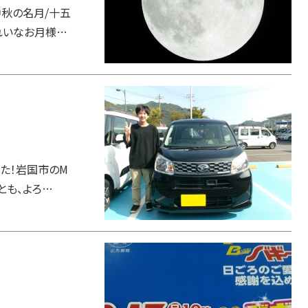
秋の名月/十五
れいなお月様…
た！岩国市のM
とも、よろ…