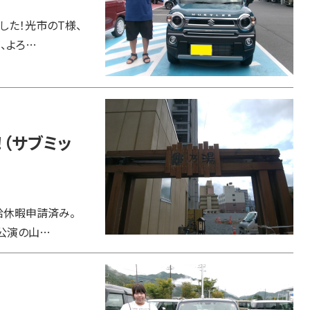
した！光市のT様、
、よろ…
（サブミッ
給休暇申請済み。
終公演の山…