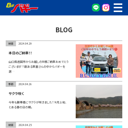
WEB予約
車検・点検予約
BLOG
オイル交換予約
お車の相談窓口
納車
2024.04.29
無料査定窓口
本日のご納車！！
車両検索
山口県岩国市からお越しのM様ご納車おめでとう
ございます！！数ある車屋さんの中からバギーを
選…
カンタン査定
季節
2024.04.26
車検/整備
サクラ咲く
今年も錦帯橋にサクラが咲きました！！4月上旬、
グーネット在庫確認
とある春の日の朝。
会社概要
納車
2024.04.25