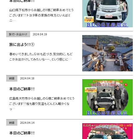
本日のご納車！！
山口県下松市からお越しのY様ご納車おめでとう
ございます！！トヨタ車の家族の味方といえばミ
ニ…
旅行・お出かけ
2024.04.19
旅に出よう！！①
春めいてきました。ＧＷも近づき、気分的に、もど
こかお出かけしてみたいな・・・、という感じに…
納車
2024.04.18
本日のご納車！！
広島県大竹市からお越しのG様ご納車おめでとう
ございます！！桜も散り気温もどんどん暖かくな
っ…
納車
2024.04.14
本日のご納車！！