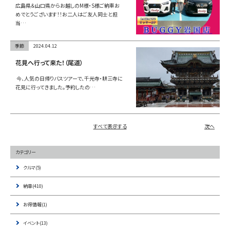
広島県＆山口県からお越しのM様・S様ご納車お
めでとうございます！！お二人はご友人同士と担
当…
季節
2024.04.12
花見へ行って来た！（尾道）
今、人気の日帰りバスツアーで、千光寺・耕三寺に
花見に行ってきました。予約したの…
すべて表示する
次へ
カテゴリー
クルマ(5)
納車(410)
お得情報(1)
イベント(13)