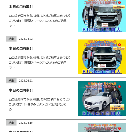
お問い合わせ
本日のご納車！！
山口県岩国市からお越しのH様ご納車おめでとう
ございます！！新型スペーシアカスタムのご納車
で…
LINE
納車
2024.04.22
Instagram
本日のご納車！！
山口県岩国市からお越しのN様ご納車おめでとう
ございます！！新型スペーシアカスタムのご納車
で…
納車
2024.04.21
本日のご納車！！
山口県周南市からお越しのK様ご納車おめでとう
ございます！！トヨタのセダンといえば初代から
の…
納車
2024.04.19