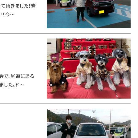
せて頂きました！岩
！！今…
会で、尾道にある
ました。ド…