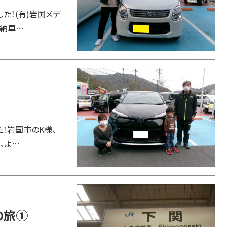
た！(有)岩国メデ
の納車…
た！岩国市のK様、
、よ…
の旅①