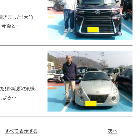
頂きました！大竹
！今後と…
た！熊毛郡のK様、
、よろ…
すべて表示する
次へ