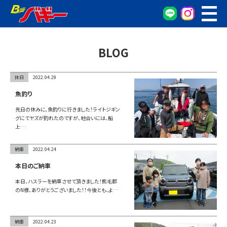
WEB予約
車検・点検予約
BLOG
オイル交換予約
お車の相談窓口
休日
2022.04.29
無料査定窓口
魚釣り
車両検索
先日の休みに、魚釣りに行きました！ライトジギン
グにてヤズが釣れたのですが、地合いには、船
上…
カンタン査定
納車
2022.04.24
車検/整備
本日のご納車
本日、ハスラーを納車させて頂きました！熊毛郡
グーネット在庫確認
のN様、ありがとうございました！！今後とも、よ…
会社概要
納車
2022.04.23