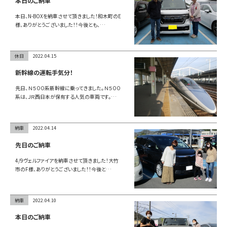
本日のご納車
本日、N-BOXを納車させて頂きました！和木町のE
様、ありがとうございました！！今後とも、…
休日
2022.04.15
新幹線の運転手気分！
先日、Ｎ５００系新幹線に乗ってきました。Ｎ５００
系は、ＪＲ西日本が保有する人気の車両です。…
納車
2022.04.14
先日のご納車
4/9ヴェルファイアを納車させて頂きました！大竹
市のF様、ありがとうございました！！今後と…
納車
2022.04.10
本日のご納車