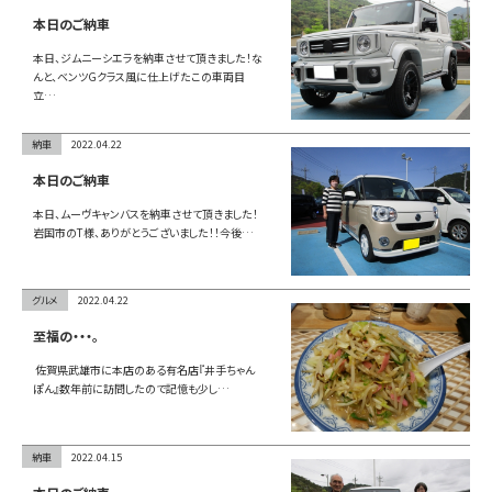
お問い合わせ
本日のご納車
本日、ジムニーシエラを納車させて頂きました！な
んと、ベンツGクラス風に仕上げたこの車両目
立…
LINE
納車
2022.04.22
Instagram
本日のご納車
本日、ムーヴキャンバスを納車させて頂きました！
岩国市のT様、ありがとうございました！！今後…
グルメ
2022.04.22
至福の・・・。
佐賀県武雄市に本店のある有名店『井手ちゃん
ぽん』数年前に訪問したので記憶も少し…
納車
2022.04.15