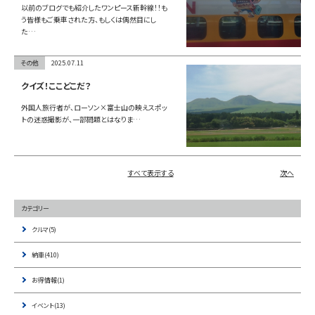
以前のブログでも紹介したワンピース新幹線！！も
う皆様もご乗車された方、もしくは偶然目にし
た…
その他
2025.07.11
クイズ！ここどこだ？
外国人旅行者が、ローソン×富士山の映えスポッ
トの迷惑撮影が、一部問題とはなりま…
すべて表示する
次へ
カテゴリー
クルマ(5)
納車(410)
お得情報(1)
イベント(13)