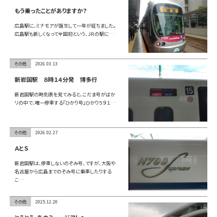
お問い合わせ
もう乗ったことがありますか？
広島駅に、ミナモアが誕生して一年が経ちました。
広島駅も新しくなって全国初という、ＪＲの駅に…
LINE
その他
2026.03.13
Instagram
新岩国駅 ８時１４分発 博多行
新岩国駅の時刻表を見てみると、こだま号がばか
リの中で、唯一停車する『ひかり号』ひかり５９１…
その他
2026.02.27
ＡとＳ
新岩国駅は、停車しないのぞみ号、ですが、大阪や
名古屋から広島までのぞみ号に乗車したりする
こ…
その他
2025.12.20