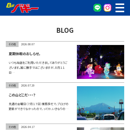
WEB予約
車検・点検予約
BLOG
オイル交換予約
お車の相談窓口
その他
2026.08.07
無料査定窓口
夏期休暇のおしらせ。
車両検索
いつも当店をご利用いただきましてありがとうご
ざいます。誠に勝手ではございますが、８月１１
日…
カンタン査定
その他
2026.07.20
車検/整備
この山どこだ・・・？
先週の金曜日（７月１７日）業務多忙で、ブログの
グーネット在庫確認
更新ができてなかったので、ってか、いきなりの…
会社概要
その他
2026.04.17