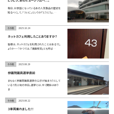
とうとう、あのミュージアムへ...。
毎日、お世話になっているあの人気製品の歴史を
知るべくして、「ついに」というか『とうとう』、…
その他
2025.10.24
ネットカフェ利用したことありますか？
皆様は、ネットカフェを利用されたことはあるでし
ょうか・・・？かつては、『漫画喫茶』とも呼ば…
その他
2025.08.29
参議院議員選挙直前
まもなく参議院議員選挙の公示が始まろうとして
いる７月上旬の休日。選挙とは、全く関係はあり
ま…
その他
2025.08.22
３車両乗れました！！