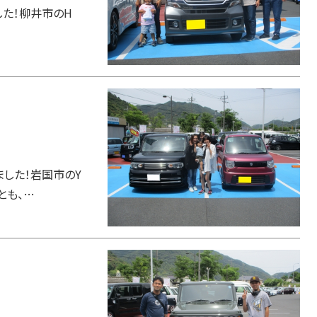
した！柳井市のH
ました！岩国市のY
とも、…