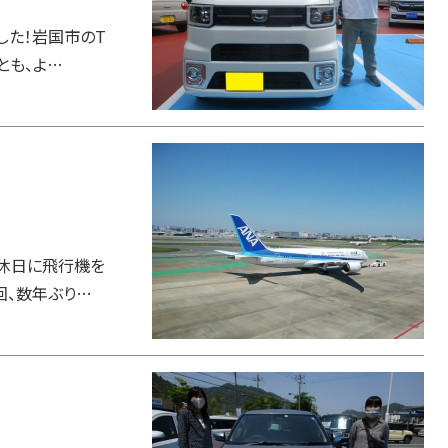
した！岩国市のT
とも、よ…
の休日に飛行機を
回、数年ぶり…