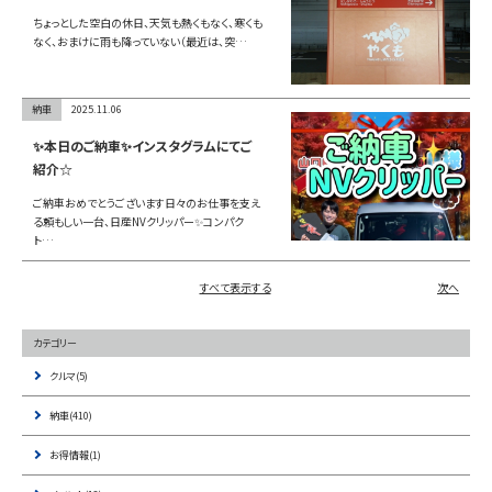
ちょっとした空白の休日、天気も熱くもなく、寒くも
なく、おまけに雨も降っていない（最近は、突…
納車
2025.11.06
✨本日のご納車✨インスタグラムにてご
紹介☆
ご納車おめでとうございます日々のお仕事を支え
る頼もしい一台、日産NVクリッパー✨コンパク
ト…
すべて表示する
次へ
カテゴリー
クルマ(5)
納車(410)
お得情報(1)