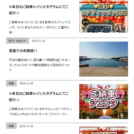
お問い合わせ
✨本日のご納車✨インスタグラムにてご
紹介☆
ご納車おめでとうございます新車のエブリィワゴ
ンが、ついにあなたのもとへ✨広々とした室内と
LINE
使…
旅行・お出かけ
2025.11.21
Instagram
直島での失敗談！！
平日の観光地って、落ち着いて時間を過ごせる一
方、グルメスポットや観光施設など定休日だった
り…
納車
2025.11.20
✨本日のご納車✨インスタグラムにてご
紹介☆
ご納車おめでとうございますやさしいピンクがとっ
てもおしゃれなトヨタシエンタ✨ファミリーカー…
納車
2025.11.16