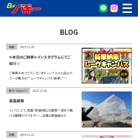
WEB予約
車検・点検予約
BLOG
オイル交換予約
お車の相談窓口
納車
2025.11.29
無料査定窓口
✨本日のご納車✨インスタグラムにてご
紹介☆
車両検索
ご納車おめでとうございますシンプルで上品なカ
ラーが魅力の**ムーヴキャンバス（新車）**✨…
カンタン査定
旅行・お出かけ
2025.11.28
車検/整備
直島散策
ということで、直島『宮浦地区』を散策！！徒歩で動
グーネット在庫確認
ける範囲だけですが・・・。古風な飲食店もた…
会社概要
納車
2025.11.22