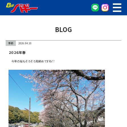
WEB予約
車検・点検予約
BLOG
オイル交換予約
お車の相談窓口
季節
2026.04.10
無料査定窓口
２０２６年春
車両検索
今年の桜もそろそろ見納めですね！！
カンタン査定
車検/整備
グーネット在庫確認
会社概要