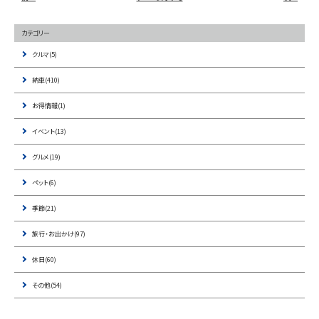
カテゴリー
クルマ(5)
納車(410)
お得情報(1)
イベント(13)
グルメ(19)
ペット(6)
季節(21)
旅行・お出かけ(97)
休日(60)
その他(54)