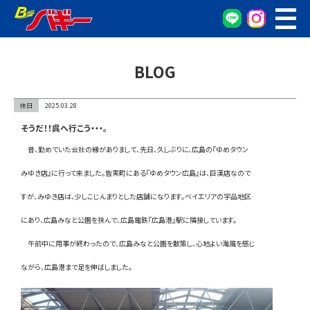
WEB予約
車検・点検予約
BLOG
オイル交換予約
お車の相談窓口
休日
2025.03.28
無料査定窓口
そうだ！！呉へ行こう・・・。
車両検索
昔、勤めていた会社の縁がありまして、先日、久しぶりに、広島の『ゆめタウン
みゆき店』に行って来ました。皆実町にある『ゆめタウン広島』は、巨漢店なので
カンタン査定
すが、みゆき店は、少しこじんまりとした店舗になります。ベイエリアの宇品地区
車検/整備
にあり、広島みなと公園を挟んで、広島電鉄『広島港』駅に隣接しています。
午前中に用事が終わったので、広島みなと公園を散策し、心地よい海風を感じ
グーネット在庫確認
ながら、広島港まで足を伸ばしました。
会社概要