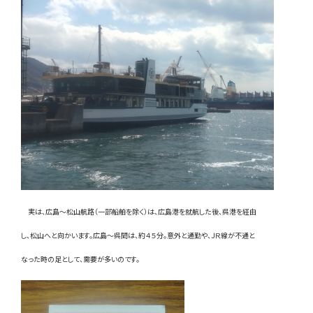
実は、広島～松山航路（一部船舶を除く）は、広島港を就航した後、呉港を経由
し、松山へと向かいます。広島～呉間は、約４５分。意外と通勤や、ＪＲ線が不通と
なった時の足として、需要が多いのです。