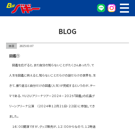
WEB予約
車検・点検予約
BLOG
オイル交換予約
お車の相談窓口
休日
2025.03.07
無料査定窓口
図鑑①
車両検索
図鑑を広げると、まだ自分の知らないことがたくさんあったり、で
人生を図鑑に例えると、知らないことだらけの謎だらけの世界を、生
カンタン査定
きて、振り返ると自分だけの図鑑（人生）が完成するというのが、テー
車検/整備
マである、ＹＵＺＵアリーナツアー２０２４－２０２５『図鑑』の広島グ
リーンアリーナ公演 （２０２４年１２月２１日・２２日）に参加してき
グーネット在庫確認
ました。
会社概要
１６：００開演ですが、グッズ販売が、１２：００からなので、１２時過