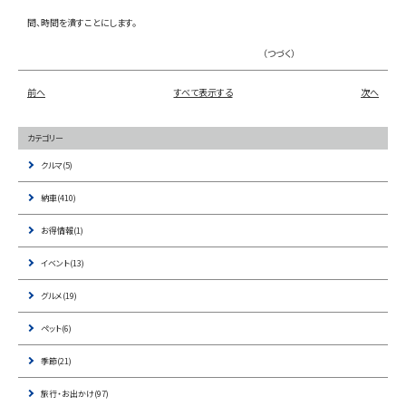
間、時間を潰すことにします。
（つづく）
前へ
すべて表示する
次へ
カテゴリー
クルマ(5)
納車(410)
お得情報(1)
イベント(13)
グルメ(19)
ペット(6)
季節(21)
旅行・お出かけ(97)