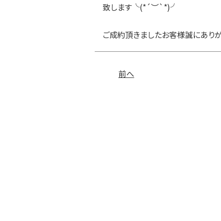
致します╰(*´︶`*)╯
ご成約頂きましたお客様誠にありが
前へ