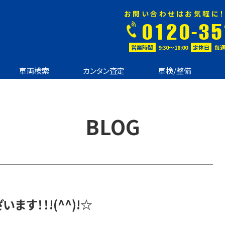
お問い合わせはお気軽に！
0120-35
営業時間
9:30〜18:00
定休日
毎週
車両検索
カンタン査定
車検/整備
BLOG
ます！！!(^^)!☆