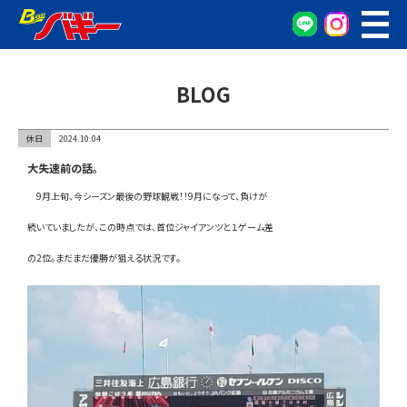
WEB予約
車検・点検予約
BLOG
オイル交換予約
お車の相談窓口
休日
2024.10.04
無料査定窓口
大失速前の話。
車両検索
9月上旬、今シーズン最後の野球観戦！！9月になって、負けが
続いていましたが、この時点では、首位ジャイアンツと１ゲーム差
カンタン査定
の2位。まだまだ優勝が狙える状況です。
車検/整備
グーネット在庫確認
会社概要