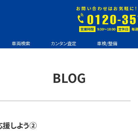
お問い合わせはお気軽に！
0120-35
営業時間
9:30〜18:00
定休日
毎週
車両検索
カンタン査定
車検/整備
BLOG
応援しよう②