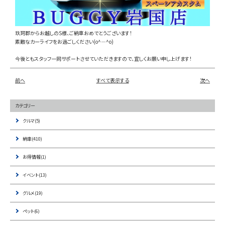
お問い合わせ
玖珂郡からお越しのS様、ご納車おめでとうございます！
素敵なカーライフをお過ごしください(o^―^o)
LINE
今後ともスタッフ一同サポートさせていただきますので、宜しくお願い申し上げます！
Instagram
前へ
すべて表示する
次へ
カテゴリー
クルマ(5)
納車(410)
お得情報(1)
イベント(13)
グルメ(19)
ペット(6)