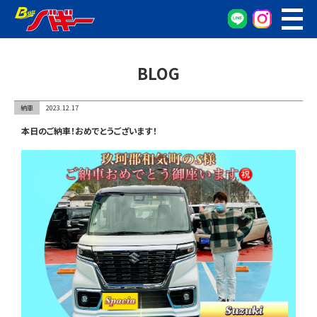
WEB予約
車検・点検予約
BLOG
オイル交換予約
お車の相談窓口
納車
2023.12.17
無料査定窓口
本日のご納車！おめでとうございます！
車両検索
カンタン査定
車検/整備
グーネット在庫確認
会社概要