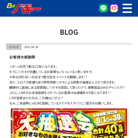
WEB予約
車検・点検予約
BLOG
オイル交換予約
お車の相談窓口
イベント
2022.08.26
無料査定窓口
お客様大感謝際
車両検索
バギーは9月で創立22年になります。
すでにハガキが到着しているお客様もいらっしゃると思いますが、
​​​​​​今年も9月1日～30日まで創立記念イベントを開催します！！
カンタン査定
まだ、コロナの影響もあり昨年同様ハガキによる投票の抽選会とさせて頂きます。
期間中に店頭にある投票箱にハガキを投函して頂くだけで、豪華賞品Getのチャンスが！！
さらに、LINEのお友達登録をされているお客様は当選確率が2倍になります！！
車検/整備
ＬINE登録まだの方は、この機会にぜひ！！
なお、ご来店時にはLINE登録しているスマホをスタッフにご提示をお願いします。
グーネット在庫確認
会社概要