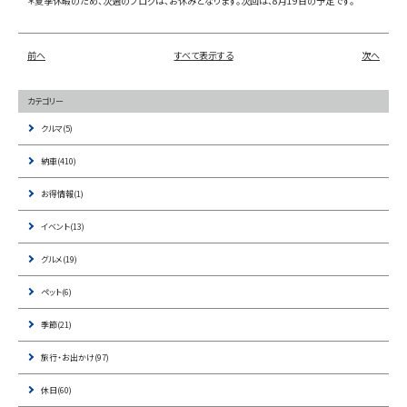
＊夏季休暇のため、次週のブログは、お休みとなります。次回は、8月19日の予定です。
前へ
すべて表示する
次へ
カテゴリー
クルマ(5)
納車(410)
お得情報(1)
イベント(13)
グルメ(19)
ペット(6)
季節(21)
旅行・お出かけ(97)
休日(60)