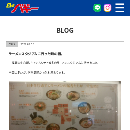
WEB予約
車検・点検予約
BLOG
オイル交換予約
お車の相談窓口
グルメ
2022.08.05
無料査定窓口
ラーメンスタジアムに行った時の話。
車両検索
福岡の中心部、キャナルシティ博多のラーメンスタジアムに行きました。
全国の名店が、何年周期かで入れ替わります。
カンタン査定
車検/整備
グーネット在庫確認
会社概要