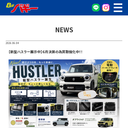
WEB予約
車検・点検予約
NEWS
オイル交換予約
お車の相談窓口
2026.06.04
無料査定窓口
【新型ハスラー展示中】６月決算の為買取強化中！！
車両検索
カンタン査定
車検/整備
グーネット在庫確認
会社概要