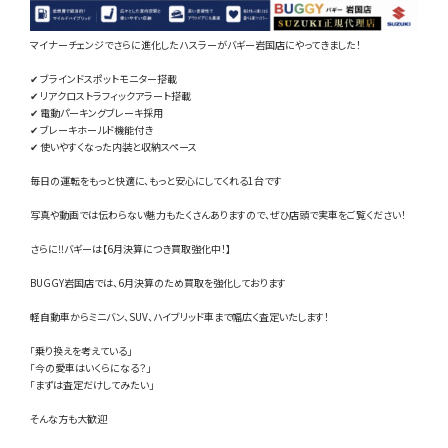
お問い合わせ
マイナーチェンジでさらに進化したハスラーがバギー岩国店にやってきました！
✔ ブラインドスポットモニター搭載
✔ リアクロストラフィックアラート搭載
LINE
✔ 電動パーキングブレーキ採用
✔ ブレーキホールド機能付き
Instagram
✔ 使いやすくなった内装と収納スペース
毎日の運転をもっと快適に、もっと安心にしてくれる1台です
写真や動画では伝わらない魅力もたくさんありますので、ぜひ店頭で実車をご覧ください！
さらに‼️バギーは【6月決算につき買取強化中！】
BUGGY岩国店では、6月決算のため買取を強化しております
軽自動車からミニバン、SUV、ハイブリッド車まで幅広く査定いたします！
「乗り換えを考えている」
「今の愛車はいくらになる？」
「まずは査定だけしてみたい」
そんな方も大歓迎