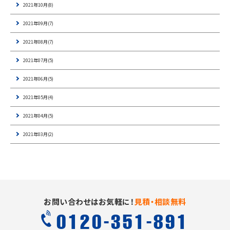
2021年10月(8)
2021年09月(7)
2021年08月(7)
2021年07月(5)
2021年06月(5)
2021年05月(4)
2021年04月(5)
2021年03月(2)
お問い合わせはお気軽に！
見積・相談無料
0120-351-891